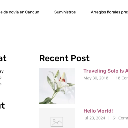
s de novia en Cancun
Suministros
Arreglos florales pr
at
Recent Post
Traveling Solo I
ery
o
May 30, 2018
18
Co
o
ut
Hello World!
Jul 23, 2024
61
Comm