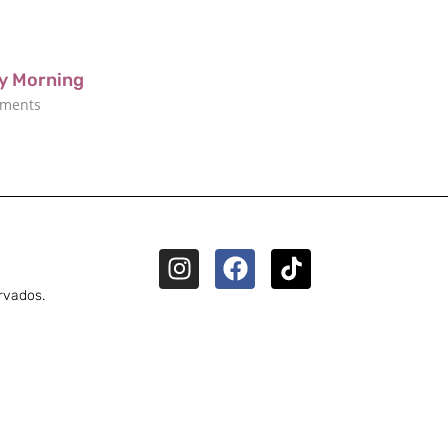
ay Morning
ments
rvados.