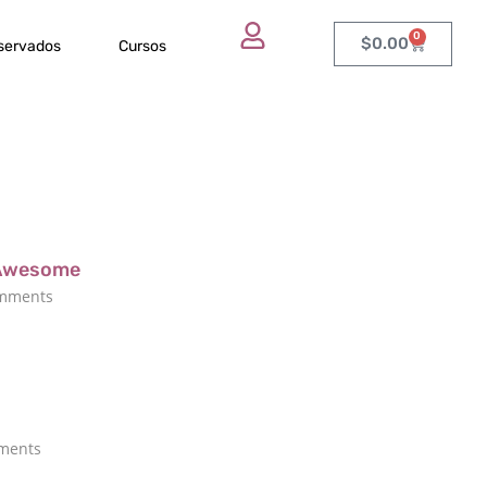
0
$
0.00
eservados
Cursos
s Awesome
mments
ents