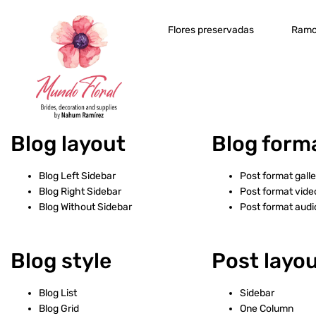
Flores preservadas
Ramo
Blog layout
Blog form
Blog Left Sidebar
Post format gall
Blog Right Sidebar
Post format vide
Blog Without Sidebar
Post format audi
Blog style
Post layo
Blog List
Sidebar
Blog Grid
One Column