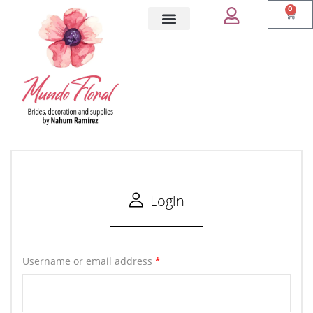
0
Flores preservadas
Ramos de novia en Cancun
Arreglos florales preservados
Login
Username or email address
*