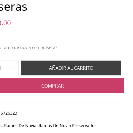
seras
0.00
 ramo de novia con pulseras
AÑADIR AL CARRITO
COMPRAR
76726323
as:
Ramos De Novia
,
Ramos De Novia Preservados