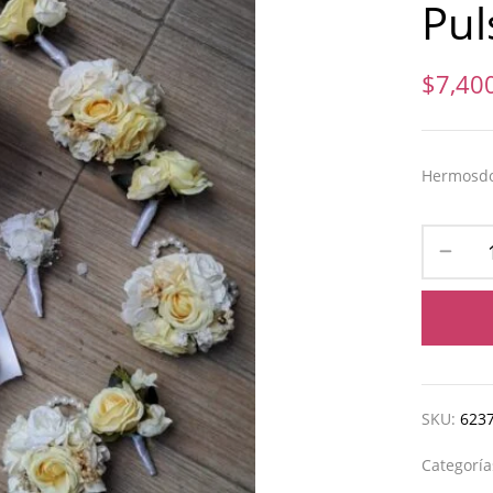
Pul
$
7,40
Hermosdo
SKU:
623
Categorí