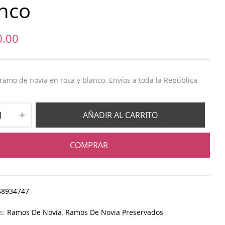
nco
0.00
amo de novia en rosa y blanco. Envíos a toda la República
AÑADIR AL CARRITO
COMPRAR
48934747
as:
Ramos De Novia
,
Ramos De Novia Preservados