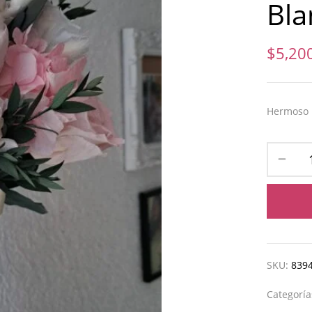
Bla
$
5,20
Hermoso r
SKU:
839
Categorí