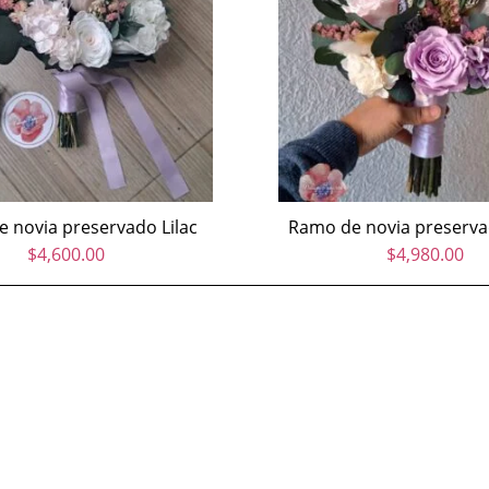
 novia preservado Lilac
Ramo de novia preservad
$
4,600.00
$
4,980.00
clientes@mundofloral.com |
+52 1 55 3397 4542
Ramos de novia y accesorios florales 2024. Todos los derechos rese
Rosas preservadas
Contacto