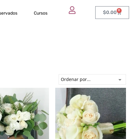
0
$
0.00
eservados
Cursos