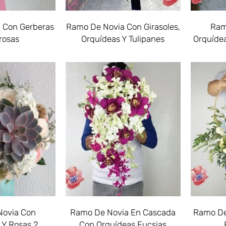
 Con Gerberas
Ramo De Novia Con Girasoles,
Ram
rosas
Orquídeas Y Tulipanes
Orquídea
Novia Con
Ramo De Novia En Cascada
Ramo De
 Y Rosas 2
Con Orquídeas Fucsias