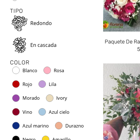
TIPO
Redondo
Paquete De R
En cascada
COLOR
Blanco
Rosa
Rojo
Lila
Morado
Ivory
Vino
Azul cielo
Azul marino
Durazno
Negro
Amarillo