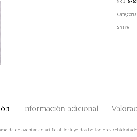
SKU:
666
Categorí
Share :
ión
Información adicional
Valorac
o de de aventar en artificial. incluye dos bottonieres rehidratad