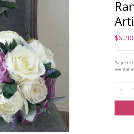
Ra
Arti
$
6,20
Paquete d
aventar e