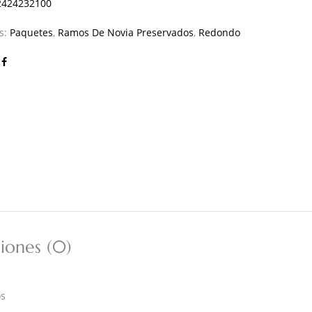
2424232100
as:
Paquetes
,
Ramos De Novia Preservados
,
Redondo
iones (0)
os