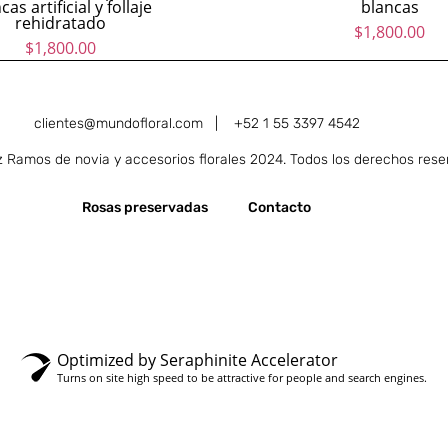
cas artificial y follaje
blancas
rehidratado
$
1,800.00
$
1,800.00
clientes@mundofloral.com |
+52 1 55 3397 4542
Ramos de novia y accesorios florales 2024. Todos los derechos rese
Rosas preservadas
Contacto
Optimized by Seraphinite Accelerator
Turns on site high speed to be attractive for people and search engines.