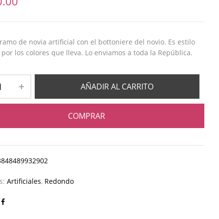
0.00
amo de novia artificial con el bottoniere del novio. Es estilo
por los colores que lleva. Lo enviamos a toda la República.
AÑADIR AL CARRITO
COMPRAR
3848489932902
as:
Artificiales
,
Redondo