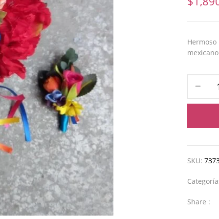
$
1,89
Hermoso r
mexicano 
SKU:
737
Categorí
Share :