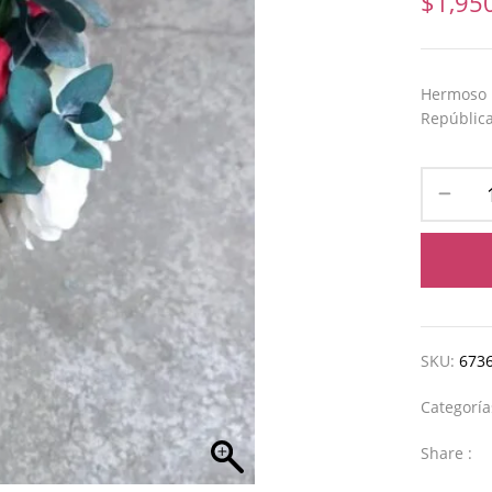
$
1,95
Hermoso r
República
SKU:
673
Categorí
Share :