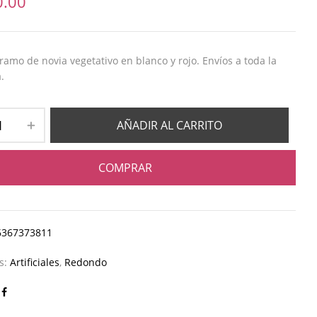
0.00
amo de novia vegetativo en blanco y rojo. Envíos a toda la
.
AÑADIR AL CARRITO
COMPRAR
6367373811
as:
Artificiales
,
Redondo