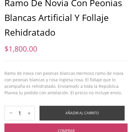
Ramo De Novia Con Peonias
Blancas Artificial Y Follaje
Rehidratado
$
1,800.00
Ramo de novia con peonias blancas.Hermoso ramo de novia
con peonias blancas y rosa inglesa rosa. El follaje que lo
acompaña es rehidratado. Envíamods a toda la República.
Planea tu pedido con antelación. El precio no incluye envío.
AÑADIR AL CARRITO
COMPRAR