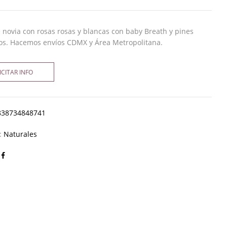
novia con rosas rosas y blancas con baby Breath y pines
os. Hacemos envíos CDMX y Área Metropolitana.
ICITAR INFO
838734848741
a:
Naturales