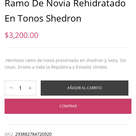
Ramo De Novia Rehidratado
En Tonos Shedron
$
3,200.00
.Hermoso ramo de novia preservado en shedron y ivory. Sin
rosas. Envíos a toda la República y Estados Unidos
AÑADIR AL CARRITO
COMPRAR
SKU:
293882784720920