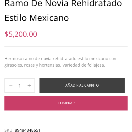
Ramo De Novia Rehidratado
Estilo Mexicano
$
5,200.00
Hermoso ramo de novia rehidratado estilo mexicano con
girasoles, rosas y hortensias. Variedad de follajesa.
AÑADIR AL CARRITO
COMPRAR
SKU:
89484848651