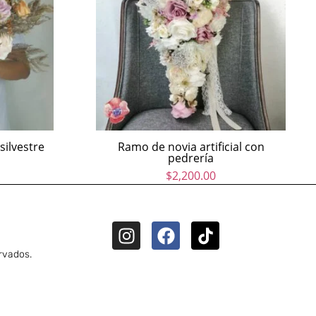
silvestre
Ramo de novia artificial con
pedrería
$
2,200.00
rvados.