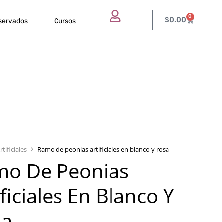
0
$
0.00
eservados
Cursos
rtificiales
Ramo de peonias artificiales en blanco y rosa
mo De Peonias
ificiales En Blanco Y
sa