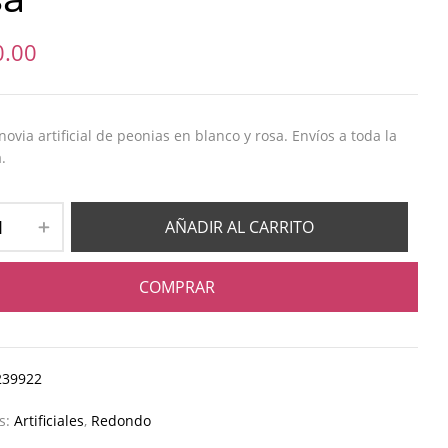
0.00
ovia artificial de peonias en blanco y rosa. Envíos a toda la
.
AÑADIR AL CARRITO
COMPRAR
239922
as:
Artificiales
,
Redondo