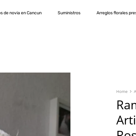
s de novia en Cancun
Suministros
Arreglos florales pr
Home
A
Ra
Art
Ro