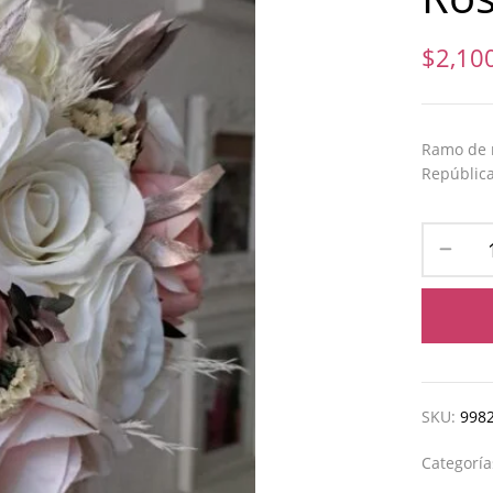
$
2,10
Ramo de n
República
SKU:
998
Categorí