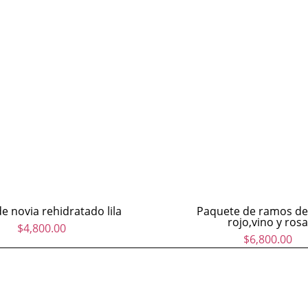
 novia rehidratado lila
$
4,800.00
Paquete de ramos de
rojo,vino y rosa
$
6,800.00
clientes@mundofloral.com |
+52 1 55 3397 4542