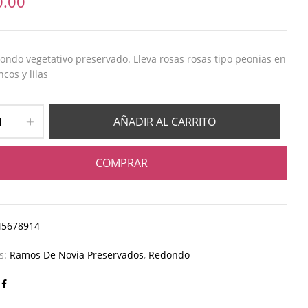
0.00
ndo vegetativo preservado. Lleva rosas rosas tipo peonias en
cos y lilas
AÑADIR AL CARRITO
COMPRAR
45678914
as:
Ramos De Novia Preservados
,
Redondo