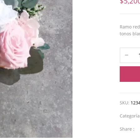
$
5,20
Ramo redo
tonos blan
SKU:
123
Categorí
Share :