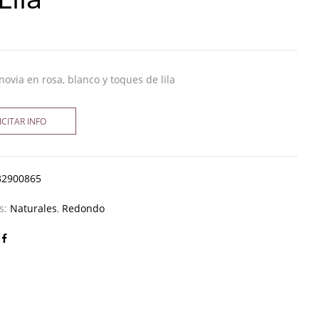
ovia en rosa, blanco y toques de lila
ICITAR INFO
32900865
as:
Naturales
,
Redondo