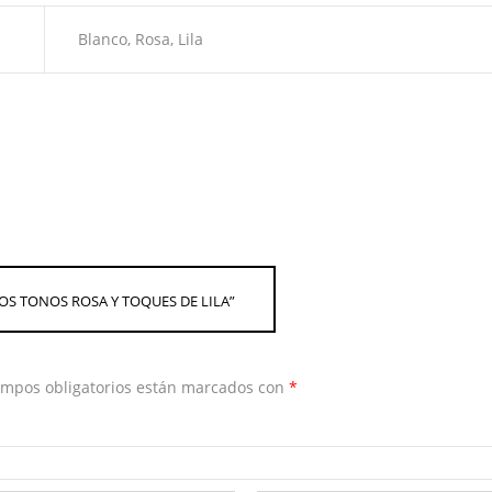
Blanco, Rosa, Lila
DOS TONOS ROSA Y TOQUES DE LILA”
ampos obligatorios están marcados con
*