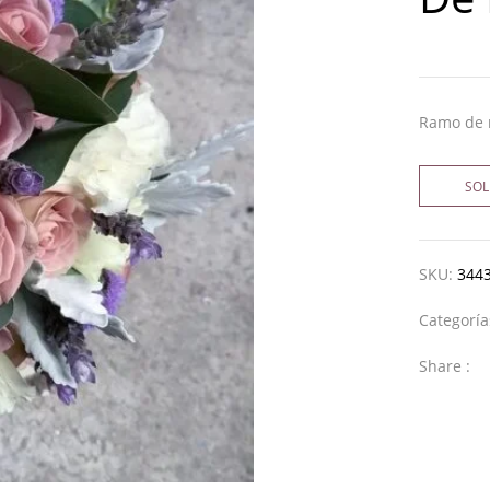
Ramo de n
SOL
SKU:
344
Categorí
Share :