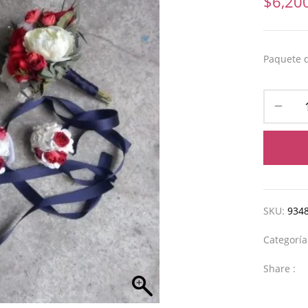
$
6,20
Paquete 
SKU:
934
Categorí
Share :