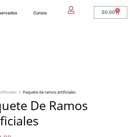
0
$
0.00
eservados
Cursos
rtificiales
Paquete de ramos artificiales
quete De Ramos
ficiales