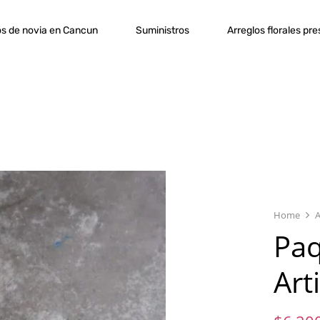
s de novia en Cancun
Suministros
Arreglos florales pr
Home
A
Pa
Arti