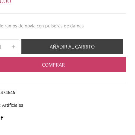
0.00
de ramos de novia con pulseras de damas
AÑADIR AL CARRITO
COMPRAR
8474646
a:
Artificiales