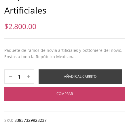
Artificiales
$
2,800.00
Paquete de ramos de novia artificiales y bottoniere del novio.
Envíos a toda la República Mexicana.
AÑADIR AL CARRITO
COMPRAR
SKU:
83837329928237