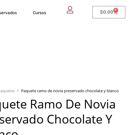
0
$
0.00
eservados
Cursos
Paquetes
Paquete ramo de novia preservado chocolate y blanco
uete Ramo De Novia
servado Chocolate Y
nco