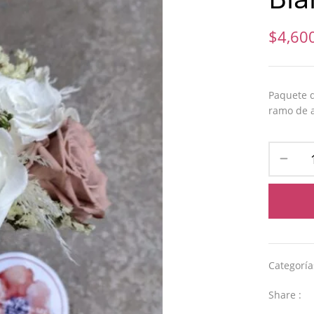
$
4,60
Paquete d
ramo de a
Categorí
Share :