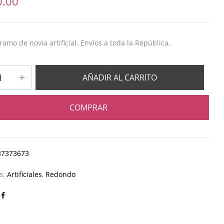
0.00
amo de novia artificial. Envíos a toda la República.
AÑADIR AL CARRITO
COMPRAR
37373673
as:
Artificiales
,
Redondo