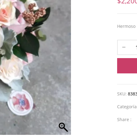
$
2,20
Hermoso r
SKU:
838
Categorí
Share :