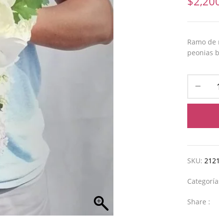
$
2,20
Ramo de n
peonias b
SKU:
212
Categorí
Share :