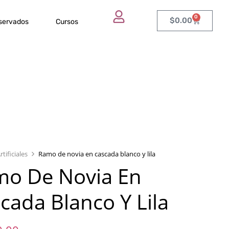
0
$
0.00
eservados
Cursos
rtificiales
Ramo de novia en cascada blanco y lila
o De Novia En
cada Blanco Y Lila