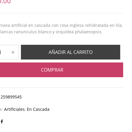
0.00
ovia artificial en cascada con rosa inglesa rehidratada en lila,
lancas ranunculus blanco y orquidea phalaenopsis.
AÑADIR AL CARRITO
COMPRAR
1259899545
as:
Artificiales
,
En Cascada