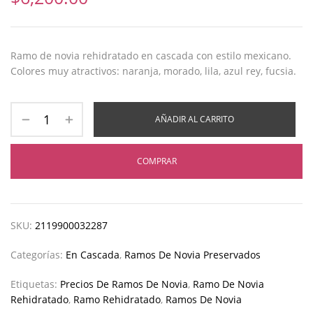
Ramo de novia rehidratado en cascada con estilo mexicano.
Colores muy atractivos: naranja, morado, lila, azul rey, fucsia.
AÑADIR AL CARRITO
COMPRAR
SKU:
2119900032287
Categorías:
En Cascada
,
Ramos De Novia Preservados
Etiquetas:
Precios De Ramos De Novia
,
Ramo De Novia
Rehidratado
,
Ramo Rehidratado
,
Ramos De Novia