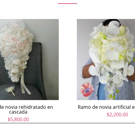
e novia rehidratado en
Ramo de novia artificial 
cascada
$
2,200.00
$
5,800.00