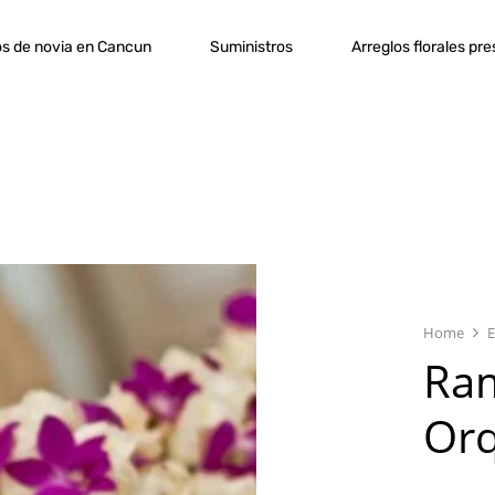
s de novia en Cancun
Suministros
Arreglos florales pr
Home
E
Ra
Orq