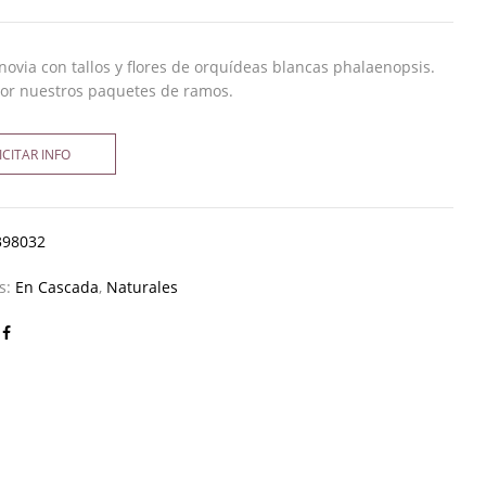
ovia con tallos y flores de orquídeas blancas phalaenopsis.
por nuestros paquetes de ramos.
ICITAR INFO
398032
as:
En Cascada
,
Naturales