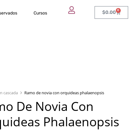
0
$
0.00
eservados
Cursos
n cascada
Ramo de novia con orquideas phalaenopsis
mo De Novia Con
uideas Phalaenopsis