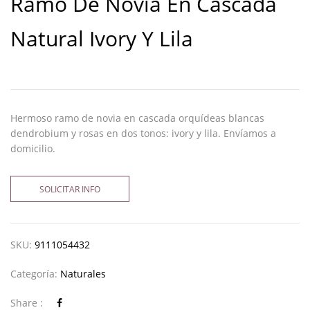
Ramo De Novia En Cascada
Natural Ivory Y Lila
Hermoso ramo de novia en cascada orquídeas blancas
dendrobium y rosas en dos tonos: ivory y lila. Envíamos a
domicilio.
SOLICITAR INFO
SKU:
9111054432
Categoría:
Naturales
Share :