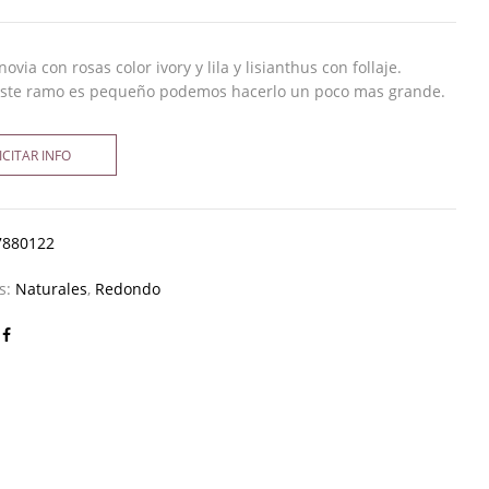
via con rosas color ivory y lila y lisianthus con follaje.
ste ramo es pequeño podemos hacerlo un poco mas grande.
ICITAR INFO
7880122
as:
Naturales
,
Redondo