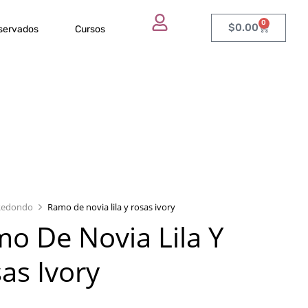
0
$
0.00
eservados
Cursos
Redondo
Ramo de novia lila y rosas ivory
o De Novia Lila Y
as Ivory