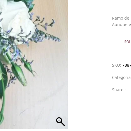
Ramo de no
Aunque e
SOL
SKU:
788
Categorí
Share :