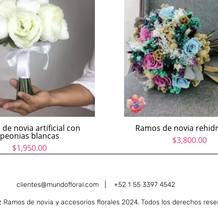
de novia artificial con
Ramos de novia rehid
peonias blancas
$
3,800.00
$
1,950.00
clientes@mundofloral.com |
+52 1 55 3397 4542
Ramos de novia y accesorios florales 2024. Todos los derechos rese