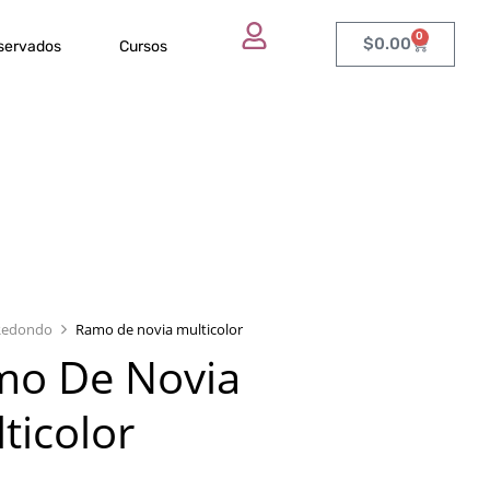
0
$
0.00
eservados
Cursos
Redondo
Ramo de novia multicolor
mo De Novia
ticolor