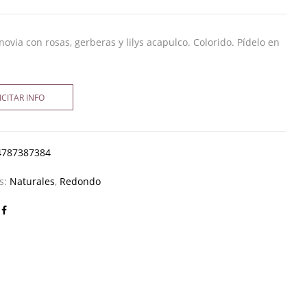
ovia con rosas, gerberas y lilys acapulco. Colorido. Pídelo en
ICITAR INFO
4787387384
as:
Naturales
,
Redondo