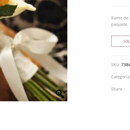
Ramo de n
paquete.
SOL
SKU:
738
Categorí
Share :