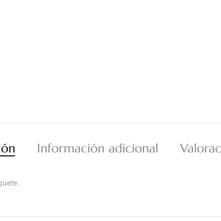
ión
Información adicional
Valorac
quete.