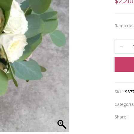
$
2,20
Ramo de n
SKU:
987
Categorí
Share :