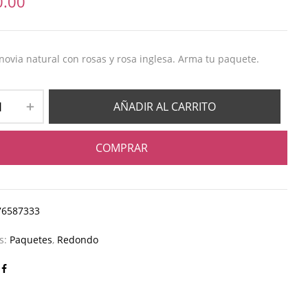
0.00
ovia natural con rosas y rosa inglesa. Arma tu paquete.
AÑADIR AL CARRITO
COMPRAR
76587333
as:
Paquetes
,
Redondo