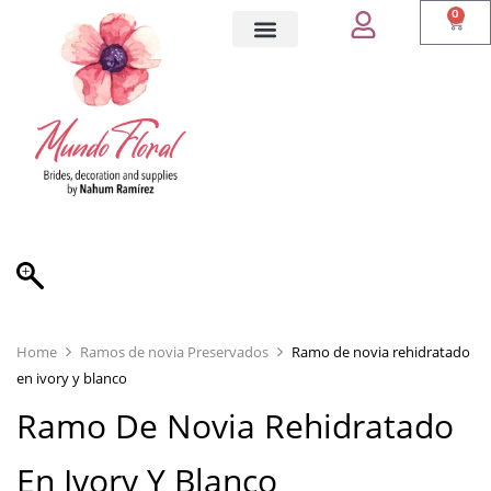
0
Flores preservadas
Ramos de novia en Cancun
Arreglos florales preservados
Home
Ramos de novia Preservados
Ramo de novia rehidratado
en ivory y blanco
Ramo De Novia Rehidratado
En Ivory Y Blanco