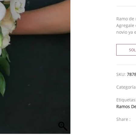
Ramo de 
Agregale 
novio ya 
SOL
SKU:
787
Categorí
Etiquetas
Ramos De
Share :