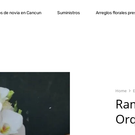
s de novia en Cancun
Suministros
Arreglos florales pr
Home
E
Ram
Orq