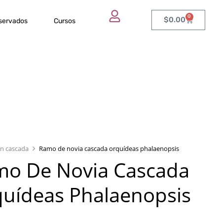
0
$
0.00
eservados
Cursos
n cascada
Ramo de novia cascada orquídeas phalaenopsis
o De Novia Cascada
uídeas Phalaenopsis