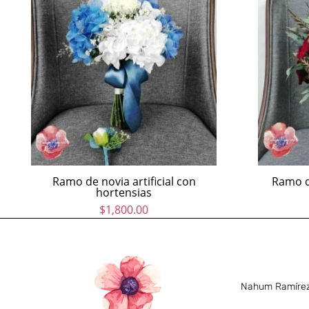
Ramo de novia artificial con
Ramo d
hortensias
$
1,800.00
Nahum Ramírez 