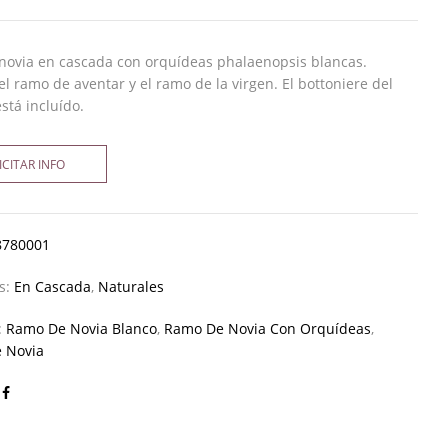
novia en cascada con orquídeas phalaenopsis blancas.
el ramo de aventar y el ramo de la virgen. El bottoniere del
está incluído.
ICITAR INFO
8780001
as:
En Cascada
,
Naturales
:
Ramo De Novia Blanco
,
Ramo De Novia Con Orquídeas
,
 Novia