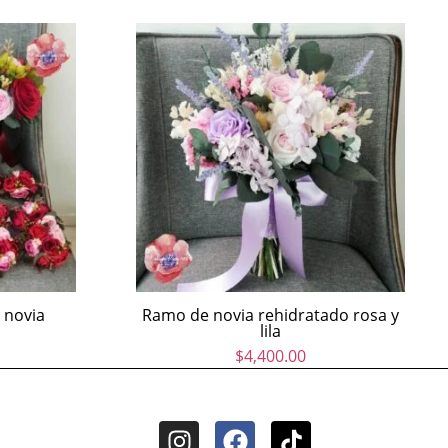
 novia
Ramo de novia rehidratado rosa y
lila
$
4,400.00