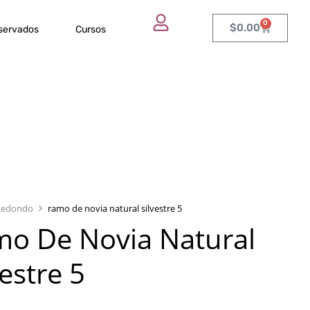
0
$
0.00
eservados
Cursos
Redondo
ramo de novia natural silvestre 5
o De Novia Natural
vestre 5