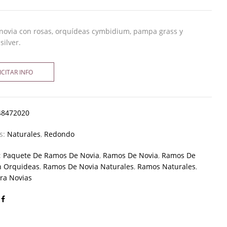
novia con rosas, orquídeas cymbidium, pampa grass y
silver.
ICITAR INFO
48472020
as:
Naturales
,
Redondo
:
Paquete De Ramos De Novia
,
Ramos De Novia
,
Ramos De
n Orquideas
,
Ramos De Novia Naturales
,
Ramos Naturales
,
ra Novias